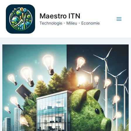
Ga
naar
Maestro ITN
de
Main
Technologie - Milieu - Economie
inhoud
Men