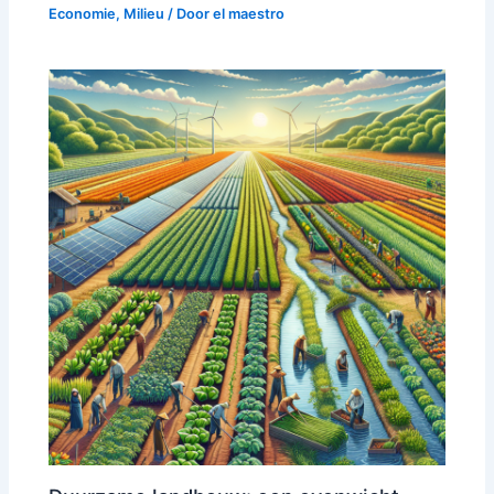
Economie
,
Milieu
/ Door
el maestro