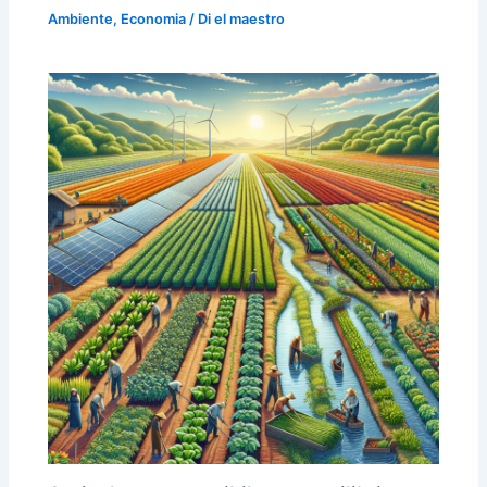
Ambiente
,
Economia
/ Di
el maestro