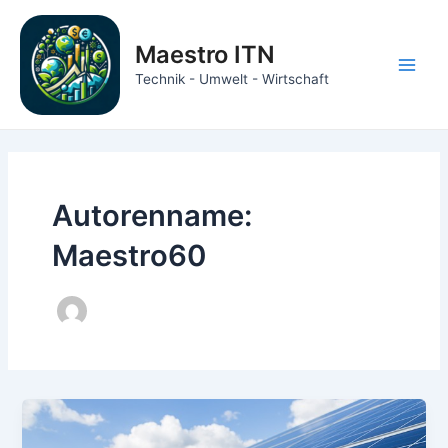
Zum
Inhalt
Maestro ITN
springen
Main
Technik - Umwelt - Wirtschaft
Men
Autorenname:
Maestro60